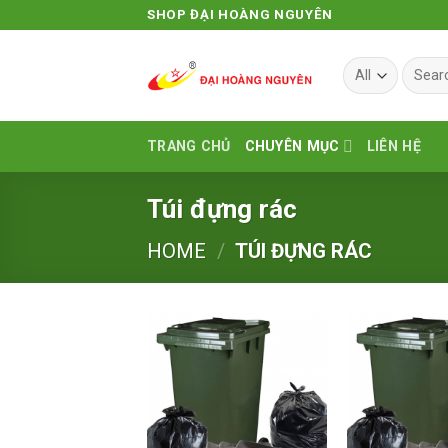
Skip
SHOP ĐẠI HOÀNG NGUYÊN
to
content
Search
for:
TRANG CHỦ
CHUYÊN MỤC
LIÊN HỆ
Túi đựng rác
HOME
/
TÚI ĐỰNG RÁC