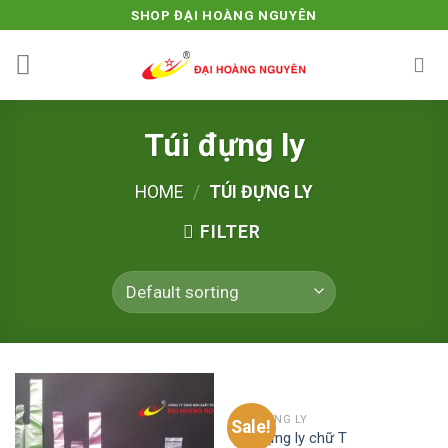
Skip
SHOP ĐẠI HOÀNG NGUYÊN
to
content
Túi đựng ly
HOME
/
TÚI ĐỰNG LY
FILTER
TÚI ĐỰNG LY
Sale!
Túi đựng ly chữ T