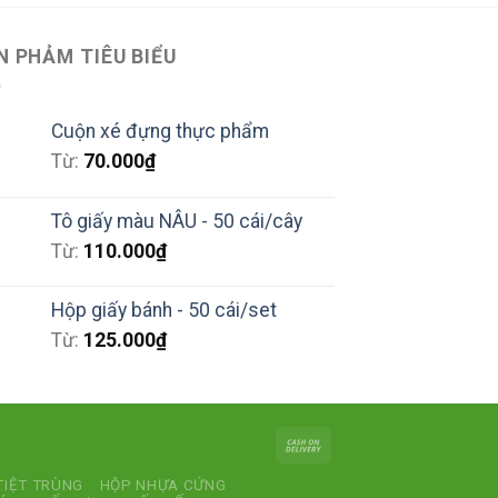
N PHẢM TIÊU BIỂU
Cuộn xé đựng thực phẩm
Từ:
70.000
₫
Tô giấy màu NÂU - 50 cái/cây
Từ:
110.000
₫
Hộp giấy bánh - 50 cái/set
Từ:
125.000
₫
TIỆT TRÙNG
HỘP NHỰA CỨNG