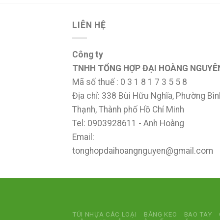
LIÊN HỆ
Công ty
TNHH TỔNG HỢP ĐẠI HOÀNG NGUYÊ
Mã số thuế : 0 3 1 8 1 7 3 5 5 8
Địa chỉ: 338 Bùi Hữu Nghĩa, Phường Bìn
Thạnh, Thành phố Hồ Chí Minh
Tel: 0903928611 - Anh Hoàng
Email:
tonghopdaihoangnguyen@gmail.com
TÚI NHỰA CÁC LOẠI
BĂNG KEO
BAO TAY