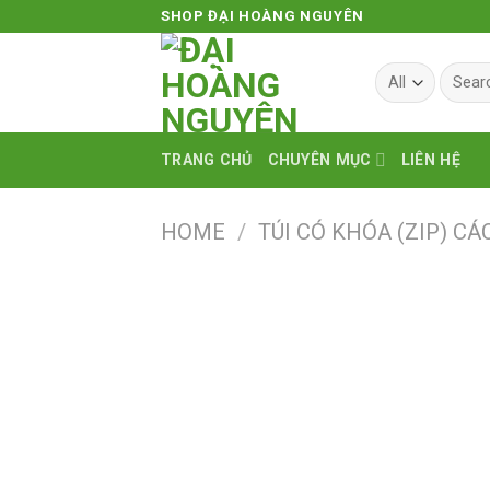
Skip
SHOP ĐẠI HOÀNG NGUYÊN
to
content
Search
for:
TRANG CHỦ
CHUYÊN MỤC
LIÊN HỆ
HOME
/
TÚI CÓ KHÓA (ZIP) CÁ