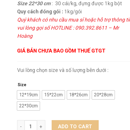
Size 22*30 cm
: 30 cái/kg, đựng được 1kg bột
Quy cách đóng gói :
1kg/gói
Quý khách có nhu cầu mua sỉ hoặc hỗ trợ thông ti
vui lòng gọi số
HOTLINE : 090.392.8611 – Mr
Hoàng
GIÁ BÁN CHƯA BAO GỒM THUẾ GTGT
Vui lòng chọn size và số lượng bên dưới :
Size
12*19cm
15*22cm
18*26cm
20*28cm
22*30cm
Túi zip đáy đứng - TRONG quantity
ADD TO CART