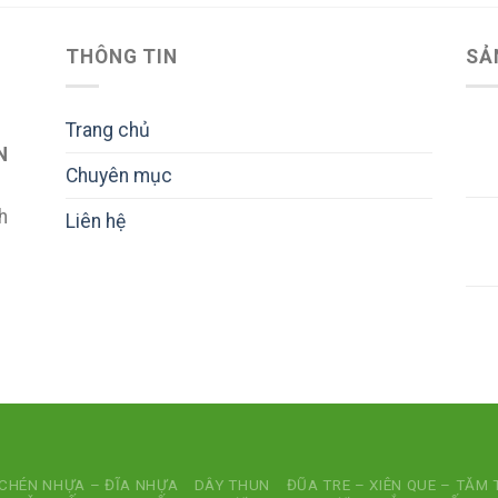
THÔNG TIN
SẢ
Trang chủ
N
Chuyên mục
h
Liên hệ
CHÉN NHỰA – ĐĨA NHỰA
DÂY THUN
ĐŨA TRE – XIÊN QUE – TĂM 