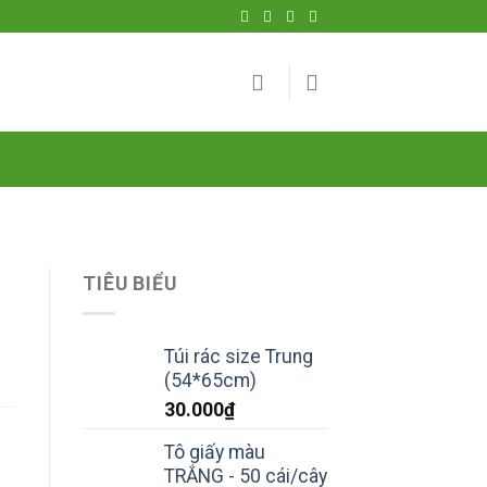
TIÊU BIỂU
Túi rác size Trung
(54*65cm)
30.000
₫
Tô giấy màu
TRẮNG - 50 cái/cây