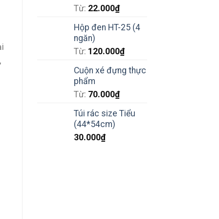
Từ:
22.000
₫
Hộp đen HT-25 (4
ngăn)
ại
Từ:
120.000
₫
,
Cuộn xé đựng thực
phẩm
Từ:
70.000
₫
Túi rác size Tiểu
(44*54cm)
30.000
₫