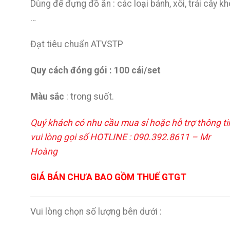
Dùng để đựng đồ ăn : các loại bánh, xôi, trái cây kh
…
Đạt tiêu chuẩn ATVSTP
Quy cách đóng gói : 100 cái/set
Màu sắc
: trong suốt.
Quý khách có nhu cầu mua sỉ hoặc hỗ trợ thông ti
vui lòng gọi số HOTLINE : 090.392.8611 – Mr
Hoàng
GIÁ BÁN CHƯA BAO GỒM THUẾ GTGT
Vui lòng chọn số lượng bên dưới :