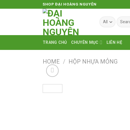
Skip
SHOP ĐẠI HOÀNG NGUYÊN
to
content
Search
for:
TRANG CHỦ
CHUYÊN MỤC
LIÊN HỆ
HOME
/
HỘP NHỰA MỎNG