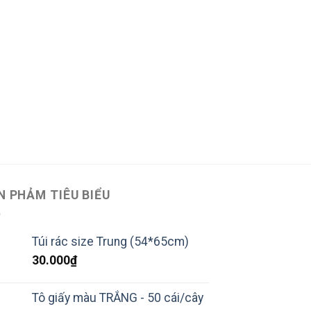
HỘP NHỰA MỎNG
Hộp H-07 (18*9
120.000
₫
MUA
N PHẢM TIÊU BIỂU
Túi rác size Trung (54*65cm)
30.000
₫
Tô giấy màu TRẮNG - 50 cái/cây