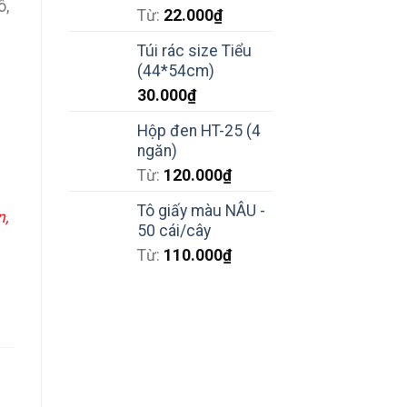
ô,
Từ:
22.000
₫
Túi rác size Tiểu
(44*54cm)
30.000
₫
Hộp đen HT-25 (4
ngăn)
Từ:
120.000
₫
Tô giấy màu NÂU -
n,
50 cái/cây
Từ:
110.000
₫