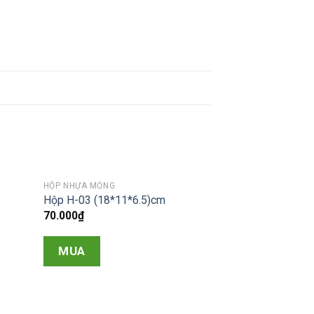
HỘP NHỰA MỎNG
Hộp H-03 (18*11*6.5)cm
70.000
₫
MUA