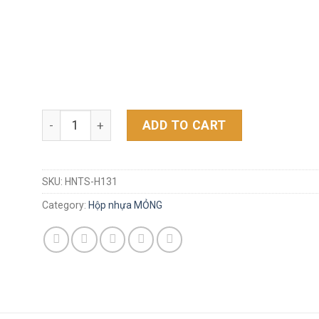
Hộp H-131 (11*9*8)cm quantity
ADD TO CART
SKU:
HNTS-H131
Category:
Hộp nhựa MỎNG