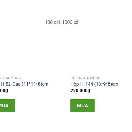
100 cái, 1000 cái
 NHỰA MỎNG
HỘP NHỰA MỎNG
 H-52-Cao (11*11*8)cm
Hộp H-144 (18*9*8)cm
000
₫
220.000
₫
MUA
MUA