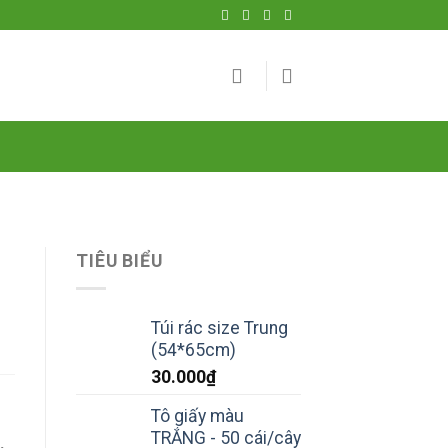
TIÊU BIỂU
Túi rác size Trung
(54*65cm)
30.000
₫
Tô giấy màu
TRẮNG - 50 cái/cây