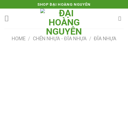
Skip
SHOP ĐẠI HOÀNG NGUYÊN
to
content
HOME
/
CHÉN NHỰA - ĐĨA NHỰA
/
ĐĨA NHỰA