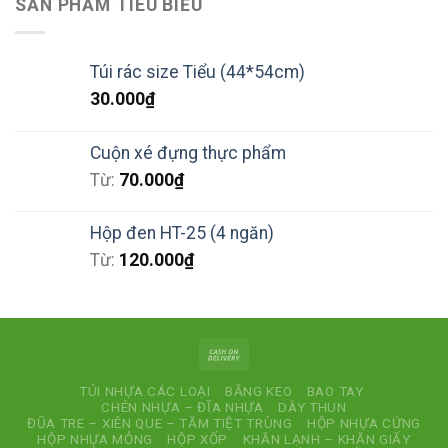
SẢN PHẢM TIÊU BIỂU
Túi rác size Tiểu (44*54cm)
30.000
₫
Cuộn xé đựng thực phẩm
Từ:
70.000
₫
Hộp đen HT-25 (4 ngăn)
Từ:
120.000
₫
TÚI NHỰA CÁC LOẠI
BĂNG KEO
BAO TAY
CHÉN NHỰA – ĐĨA NHỰA
DÂY THUN
ĐŨA TRE – XIÊN QUE – TĂM TIỆT TRÙNG
HỘP NHỰA CỨNG
HỘP NHỰA MỎNG
HỘP XỐP
KHĂN LẠNH – KHĂN GIẤY