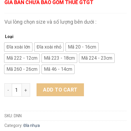
GIÁ BÁN CHƯA BAO GỒM THUẾ GTGT
Vui lòng chọn size và số lượng bên dưới :
Loại
Đĩa xoài lớn
Đĩa xoài nhỏ
Mã 20 - 16cm
Mã 222 - 12cm
Mã 223 - 18cm
Mã 224 - 23cm
Mã 260 - 26cm
Mã 46 - 14cm
Đĩa nhựa quantity
ADD TO CART
SKU:
DNN
Category:
Đĩa nhựa