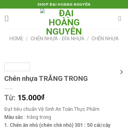
Skip
SHOP ĐẠI HOÀNG NGUYÊN
to
content
HOME
/
CHÉN NHỰA - ĐĨA NHỰA
/
CHÉN NHỰA
Chén nhựa TRẮNG TRONG
Từ:
15.000
₫
Đạt tiêu chuẩn Vệ Sinh An Toàn Thực Phẩm
Màu sắc
: trắng trong
1. Chén ăn nhỏ (chén chè nhỏ) 301 : 50 cái/cây